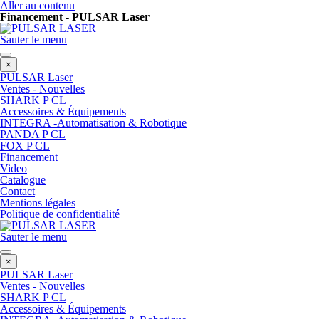
Aller au contenu
Financement - PULSAR Laser
Sauter le menu
×
PULSAR Laser
Ventes - Nouvelles
SHARK P CL
Accessoires & Équipements
INTEGRA -Automatisation & Robotique
PANDA P CL
FOX P CL
Financement
Video
Catalogue
Contact
Mentions légales
Politique de confidentialité
Sauter le menu
×
PULSAR Laser
Ventes - Nouvelles
SHARK P CL
Accessoires & Équipements