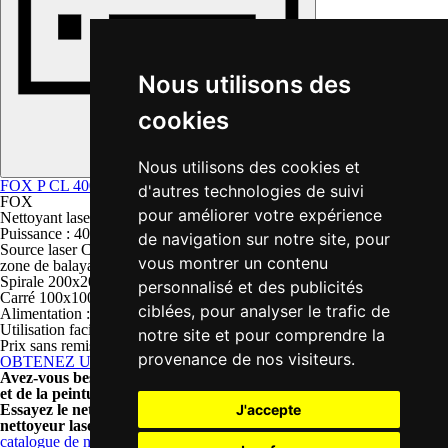
Nous utilisons des
cookies
Nous utilisons des cookies et
FOX P CL 4000F
d'autres technologies de suivi
FOX
pour améliorer votre expérience
Nettoyant laser professionnel contre la rouille
Puissance : 4000W
de navigation sur notre site, pour
Source laser CW
vous montrer un contenu
zone de balayage :
Spirale 200x20 mm
personnalisé et des publicités
Carré 100x100 mm
ciblées, pour analyser le trafic de
Alimentation : 400V
Utilisation facile avec le panneau de commande
notre site et pour comprendre la
Prix sans remise
47644 €
provenance de nos visiteurs.
OBTENEZ UN DEVIS
Avez-vous besoin d'un décapage extrêmement efficace de la rouille
et de la peinture à un prix inférieur ?
J'accepte
Essayez le nettoyage au laser de la rouille ou de la peinture avec le
nettoyeur laser de la série FOX
catalogue de nettoyeurs laser