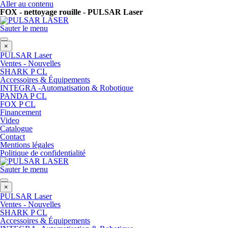
Aller au contenu
FOX - nettoyage rouille - PULSAR Laser
Sauter le menu
×
PULSAR Laser
Ventes - Nouvelles
SHARK P CL
Accessoires & Équipements
INTEGRA -Automatisation & Robotique
PANDA P CL
FOX P CL
Financement
Video
Catalogue
Contact
Mentions légales
Politique de confidentialité
Sauter le menu
×
PULSAR Laser
Ventes - Nouvelles
SHARK P CL
Accessoires & Équipements